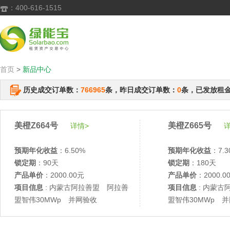
：400-616-1515

首页
>
新品中心
历史成交订单数：
766965
条，昨日成交订单数：
0
条，已发放租
美橙Z664号
美橙Z665号
详情>
详
预期年化收益
：6.50%
预期年化收益
：7.3
锁定期
：90天
锁定期
：180天
产品单价
：2000.00元
产品单价
：2000.0
项目信息
: 内蒙古阿拉善盟 阿拉善
项目信息
: 内蒙古
盟智伟30MWp 并网验收
盟智伟30MWp 