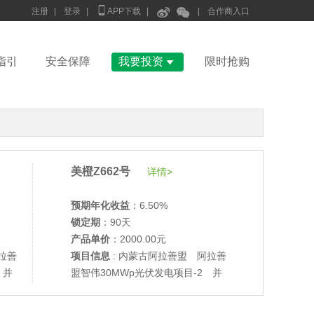



注册
|
登录
|
APP下载
|
|
合作商入口

指引
安全保障
我要投资
限时抢购
美橙Z662号
详情>
预期年化收益
：6.50%
锁定期
：90天
产品单价
：2000.00元
拉善
项目信息
: 内蒙古阿拉善盟 阿拉善
 并
盟智伟30MWp光伏发电项目-2 并
网验收