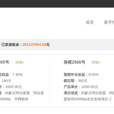
首页
新手
，已发放租金：
261137604.39
元
65号
美橙Z666号
详情>
详情>
化收益
：7.30%
预期年化收益
：8.00%
：180天
锁定期
：360天
价
：2000.00元
产品单价
：2000.00元
息
: 内蒙古阿拉善盟 阿拉善
项目信息
: 内蒙古阿拉善盟 阿
30MWp 并网验收
盟智伟30MWp光伏发电项目-2
网验收