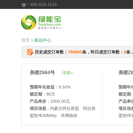
：400-616-1515

首页
>
新品中心
历史成交订单数：
766965
条，昨日成交订单数：
0
条
美橙Z664号
美橙Z6
详情>
预期年化收益
：6.50%
预期年
锁定期
：90天
锁定期
产品单价
：2000.00元
产品单
项目信息
: 内蒙古阿拉善盟 阿拉善
项目信
盟智伟30MWp 并网验收
盟智伟