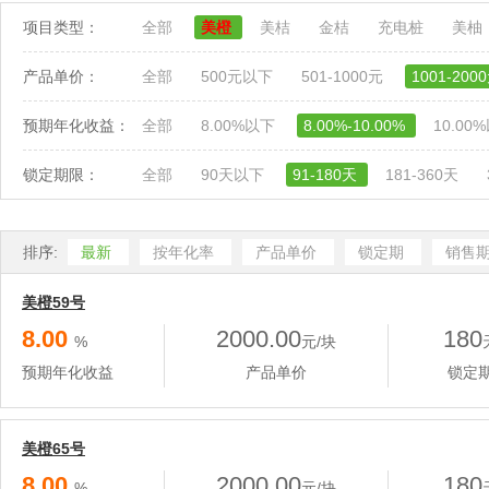
项目类型：
全部
美橙
美桔
金桔
充电桩
美柚
产品单价：
全部
500元以下
501-1000元
1001-200
预期年化收益：
全部
8.00%以下
8.00%-10.00%
10.00
锁定期限：
全部
90天以下
91-180天
181-360天
排序:
最新
按年化率
产品单价
锁定期
销售
美橙59号
8.00
2000.00
180
%
元/块
预期年化收益
产品单价
锁定
美橙65号
8.00
2000.00
180
%
元/块