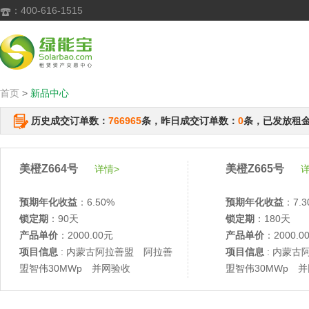
：400-616-1515

首页
>
新品中心
历史成交订单数：
766965
条，昨日成交订单数：
0
条，已发放租
美橙Z664号
美橙Z665号
详情>
详
预期年化收益
：6.50%
预期年化收益
：7.3
锁定期
：90天
锁定期
：180天
产品单价
：2000.00元
产品单价
：2000.0
项目信息
: 内蒙古阿拉善盟 阿拉善
项目信息
: 内蒙古
盟智伟30MWp 并网验收
盟智伟30MWp 