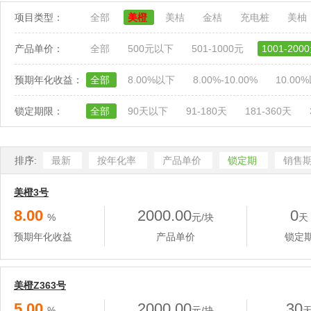
项目类型：
全部
美橙
美桔
金桔
充电桩
美柚
产品单价：
全部
500元以下
501-1000元
1001-200
预期年化收益：
全部
8.00%以下
8.00%-10.00%
10.00
锁定期限：
全部
90天以下
91-180天
181-360天
排序:
最新
按年化率
产品单价
锁定期
销售
美橙3号
8.00
2000.00
0
%
元/块
天
预期年化收益
产品单价
锁定
美橙Z363号
5.00
2000.00
30
%
元/块