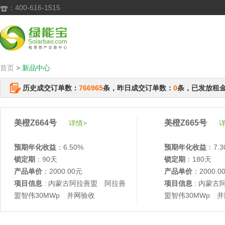
：400-616-1515

首页
>
新品中心
历史成交订单数：
766965
条，昨日成交订单数：
0
条，已发放租
美橙Z664号
美橙Z665号
详情>
详
预期年化收益
：6.50%
预期年化收益
：7.3
锁定期
：90天
锁定期
：180天
产品单价
：2000.00元
产品单价
：2000.0
项目信息
: 内蒙古阿拉善盟 阿拉善
项目信息
: 内蒙古
盟智伟30MWp 并网验收
盟智伟30MWp 