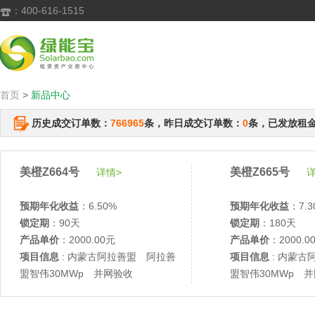
：400-616-1515

首页
>
新品中心
历史成交订单数：
766965
条，昨日成交订单数：
0
条，已发放租
美橙Z664号
美橙Z665号
详情>
详
预期年化收益
：6.50%
预期年化收益
：7.3
锁定期
：90天
锁定期
：180天
产品单价
：2000.00元
产品单价
：2000.0
项目信息
: 内蒙古阿拉善盟 阿拉善
项目信息
: 内蒙古
盟智伟30MWp 并网验收
盟智伟30MWp 