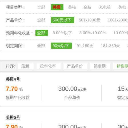
项目类型：
全部
美橙
美桔
金桔
充电桩
美柚
产品单价：
全部
500元以下
501-1000元
1001-200
预期年化收益：
全部
8.00%以下
8.00%-10.00%
10.00
锁定期限：
全部
90天以下
91-180天
181-360天
排序:
最新
按年化率
产品单价
锁定期
销售
美橙4号
7.70
300.00
15
%
元/块
预期年化收益
产品单价
锁定
美橙5号
7.90
300.00
30
%
元/块