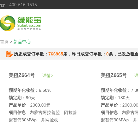
：400-616-1515

首页
>
新品中心
历史成交订单数：
766965
条，昨日成交订单数：
0
条，已发放租
美橙Z664号
美橙Z665号
详情>
详
预期年化收益
：6.50%
预期年化收益
：7.3
锁定期
：90天
锁定期
：180天
产品单价
：2000.00元
产品单价
：2000.0
项目信息
: 内蒙古阿拉善盟 阿拉善
项目信息
: 内蒙古
盟智伟30MWp 并网验收
盟智伟30MWp 