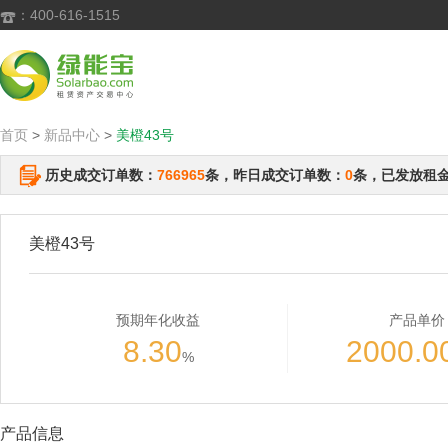
：400-616-1515

首页
>
新品中心
>
美橙43号
历史成交订单数：
766965
条，昨日成交订单数：
0
条，已发放租
美橙43号
预期年化收益
产品单价
8.30
2000.0
%
产品信息