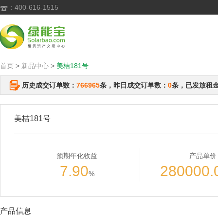
：400-616-1515

首页
>
新品中心
>
美桔181号
历史成交订单数：
766965
条，昨日成交订单数：
0
条，已发放租
美桔181号
预期年化收益
产品单价
7.90
280000.
%
产品信息