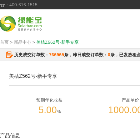
：400-616-1515

首页
>
新品中心
>
美桔Z562号-新手专享
历史成交订单数：
766965
条，昨日成交订单数：
0
条，已发放租
美桔Z562号-新手专享
预期年化收益
产品单价
5.00
1000.0
%
产品信息