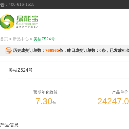
：400-616-1515

首页
>
新品中心
>
美桔Z524号
历史成交订单数：
766965
条，昨日成交订单数：
0
条，已发放租
美桔Z524号
预期年化收益
产品单价
7.30
24247.
%
产品信息