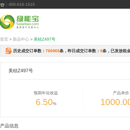
：400-616-1515

首页
>
新品中心
>
美桔Z497号
历史成交订单数：
766965
条，昨日成交订单数：
0
条，已发放租
美桔Z497号
预期年化收益
产品单价
6.50
1000.0
%
产品信息