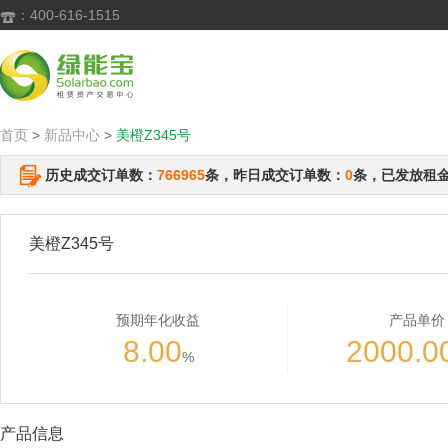
：400-616-1515

首页
>
新品中心
>
美橙Z345号
历史成交订单数：
766965
条，昨日成交订单数：
0
条，已发放租
美橙Z345号
预期年化收益
产品单价
8.00
2000.0
%
产品信息