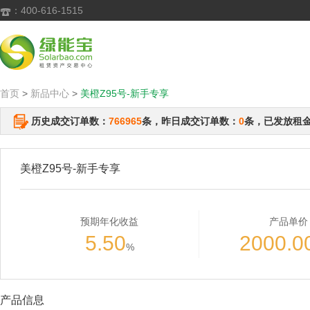
：400-616-1515

首页
>
新品中心
>
美橙Z95号-新手专享
历史成交订单数：
766965
条，昨日成交订单数：
0
条，已发放租
美橙Z95号-新手专享
预期年化收益
产品单价
5.50
2000.0
%
产品信息